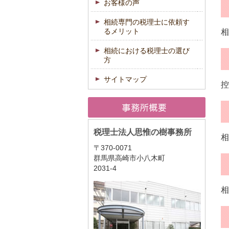
お客様の声
相続専門の税理士に依頼す
るメリット
相
相続における税理士の選び
方
サイトマップ
控
税理士法人思惟の樹事務所
相
〒370-0071
群馬県高崎市小八木町
2031-4
相