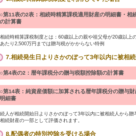
○第11表の2表：相続時精算課税適用財産の明細書・相
の計算書
相続時精算課税制度とは：60歳以上の親や祖父母が20歳以上
あたり2,500万円までは贈与税がかからない特例
7.相続発生日よりさかのぼって3年以内に被相
○第4表の2：暦年課税分の贈与税額控除額の計算書
○第14表：純資産価額に加算される暦年課税分の贈与
明細書
続人が相続開始日よりさかのぼって3年以内に被相続人から贈
相続財産の一部として評価されます。
8.配偶者の特別控除を受ける場合