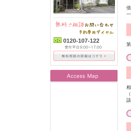
借
一
0120-107-122
第
相
（
該