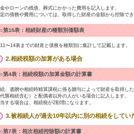
金やローンの残債、葬式にかかった費用を記入します。
定の債務や費用については、取得した財産の金額から控除でき
○第15表：相続財産の種類別価額表
11〜14表までの財産と債務を種類別に集計して記載します。
2.相続税額の加算がある場合
○第4表：相続税額の加算金額の計算書
続、遺贈や相続時精算課税に係る贈与によって財産を取得した
代襲相続含む）と配偶者以外の人がいる場合に記入します。
当する場合は、相続税が2割増になります。
3.被相続人が過去10年以内に別の相続をしてい
○第7表：相次相続控除額の計算書