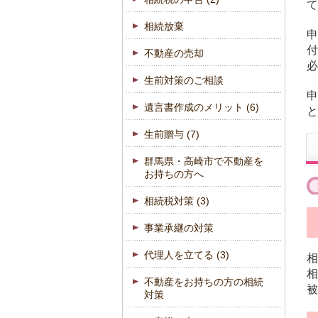
て
相続放棄
申
付
不動産の売却
必
生前対策のご相談
申
遺言書作成のメリット
(6)
と
生前贈与
(7)
群馬県・高崎市で不動産を
お持ちの方へ
相続税対策
(3)
事業承継の対策
代理人を立てる
(3)
相
相
不動産をお持ちの方の相続
被
対策