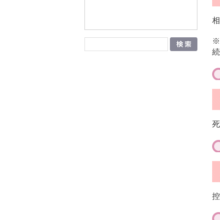
相
※
続
死
控