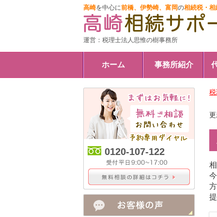
高崎
を中心に
前橋、伊勢崎、富岡
の
相続税・相
運営：税理士法人思惟の樹事務所
ホーム
事務所紹介
税
更
0120-107-122
相
今
方
提