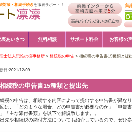
続対策・相続手続き
を徹底サポート！
代表あいさつ
無料相談
サポート料金
お客様の
理士法人思惟の樹事務所
>
相続税の申告
>
相続税の申告書15種類と提
新日:2021/12/09
相続税の申告書15種類と提出先
続税の申告は、相続する内容によって提出する申告書が異なり
回は、「どのような場合、どの申告書が必要なのか」「申告書
」「主な添付書類」を以下で解説致します。。
出先や相続税の納付方法についても紹介しているので、ぜひ参