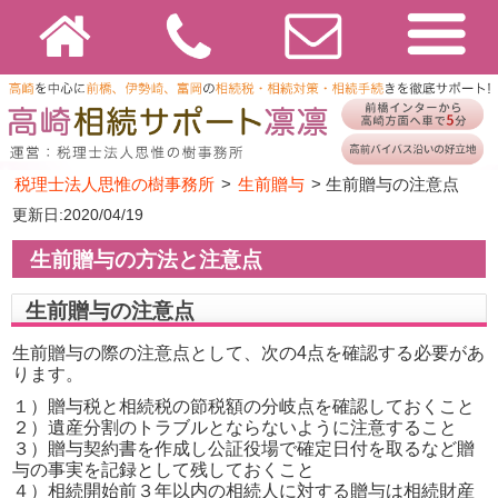
税理士法人思惟の樹事務所
>
生前贈与
>
生前贈与の注意点
更新日:2020/04/19
生前贈与の方法と注意点
生前贈与の注意点
生前贈与の際の注意点として、次の4点を確認する必要があ
ります。
１）贈与税と相続税の節税額の分岐点を確認しておくこと
２）遺産分割のトラブルとならないように注意すること
３）贈与契約書を作成し公証役場で確定日付を取るなど贈
与の事実を記録として残しておくこと
４）相続開始前３年以内の相続人に対する贈与は相続財産